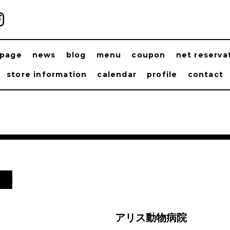
ppage
news
blog
menu
coupon
net reserva
store information
calendar
profile
contact
日
アリス動物病院