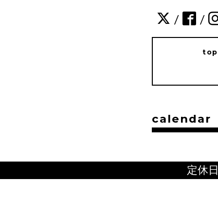
/
/
to
calendar
定休