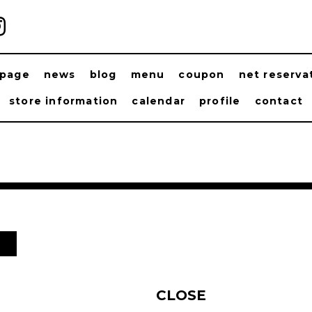
ppage
news
blog
menu
coupon
net reserva
store information
calendar
profile
contact
日
CLOSE