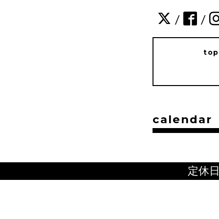
/
/
to
calendar
定休