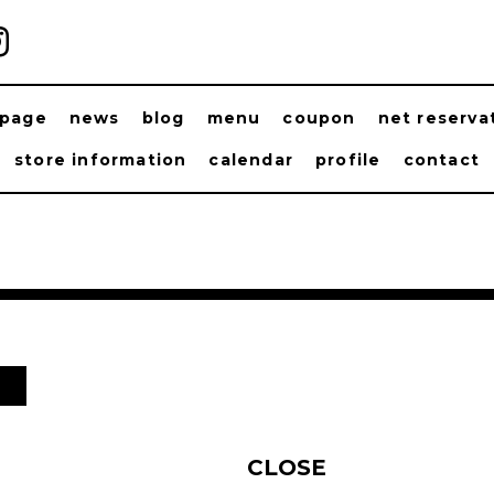
ppage
news
blog
menu
coupon
net reserva
store information
calendar
profile
contact
日
CLOSE