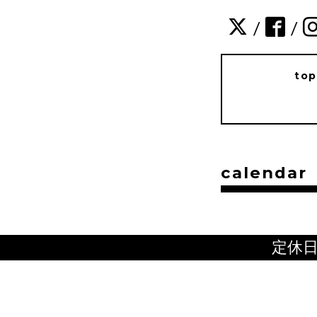
/
/
to
calendar
定休