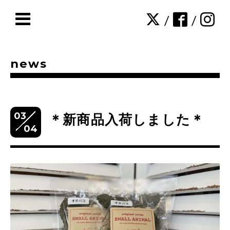
/
/
news
03
＊新商品入荷しました＊
04