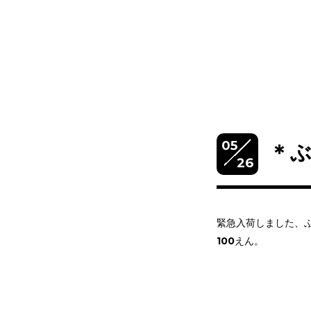
05
＊
26
緊急入荷しました、
100えん。