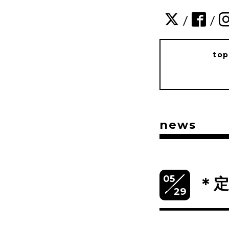
/
/
to
news
05
＊
29