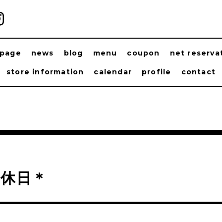
ppage
news
blog
menu
coupon
net reserva
store information
calendar
profile
contact
定休日＊