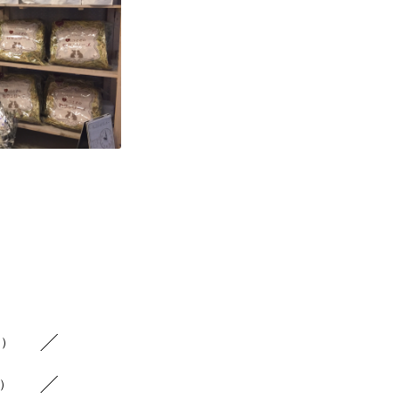
1）
1）