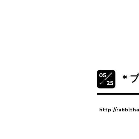
05
＊
25
http://rabbith