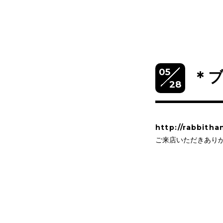
05
＊
28
http://rabbitha
ご来店いただきありが