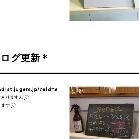
ブログ更新＊
nd1st.jugem.jp/?eid=3
ありますん¨̮♡
ます¨̮♡