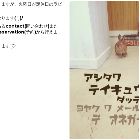
りますが、火曜日が定休日のラビ
す( ¨̮ )/
contact(問い合わせ)また
ervation(予約)から行えま
ます¨̮♡