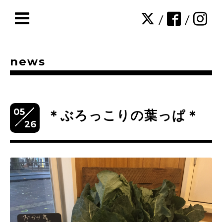
/
/
news
05
＊ぶろっこりの葉っぱ＊
26