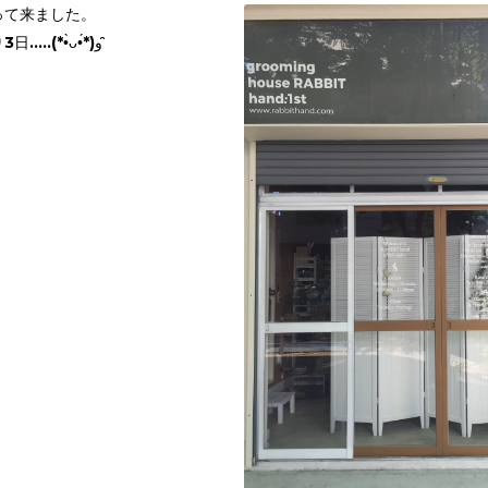
って来ました。
プレオープンまで残り3日.....(*•̀ᴗ•́*)و ̑̑