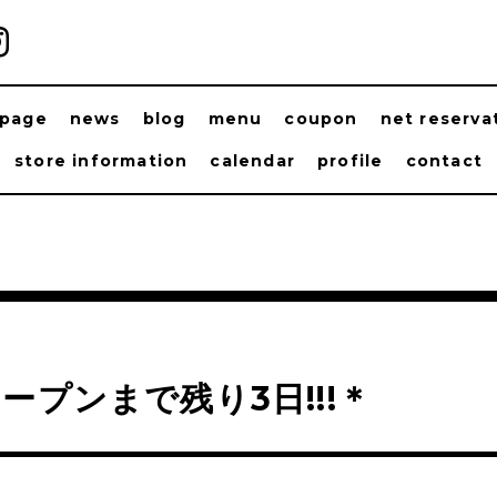
ppage
news
blog
menu
coupon
net reserva
store information
calendar
profile
contact
ープンまで残り3日!!!＊