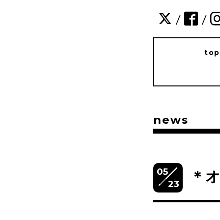
/
/
to
news
05
＊オ
23