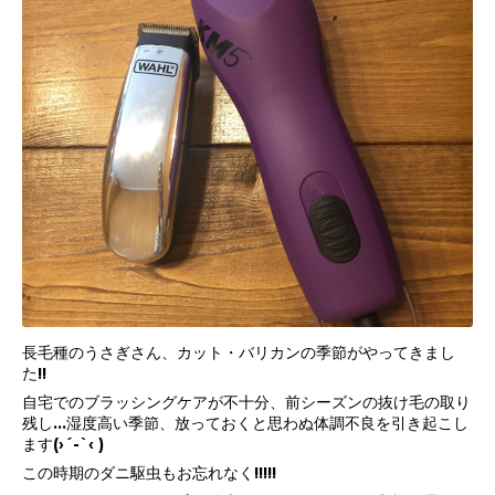
長毛種のうさぎさん、カット・バリカンの季節がやってきまし
た!!
自宅でのブラッシングケアが不十分、前シーズンの抜け毛の取り
残し...湿度高い季節、放っておくと思わぬ体調不良を引き起こし
ます(›´-`‹ )
この時期のダニ駆虫もお忘れなく!!!!!