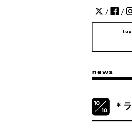
/
/
to
news
10
＊
10