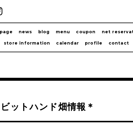
ppage
news
blog
menu
coupon
net reserva
store information
calendar
profile
contact
ラビットハンド畑情報＊