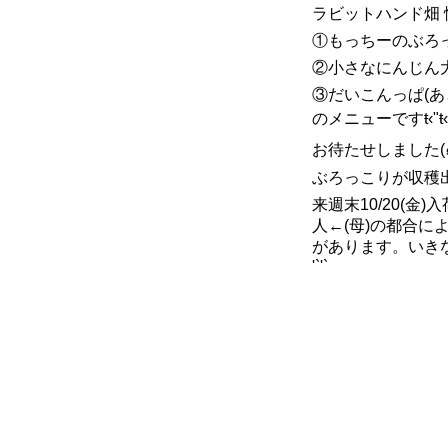
ラビットハンド畑 
①もっちーのぶろっ
②小さなにんじん大
③だいこんっぱ(あと
のメニューですŧ‹"ŧ‹"(๑
ぶろっこりが収穫出
来週末10/20(金)入荷
人←(母)の都合に
があります。いきな
'`'`