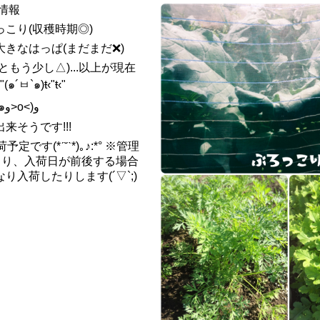
情報
こり(収穫時期◎)
きなはっぱ(まだまだ❌)
もう少し△)...以上が現在
´ㅂ`๑)ŧ‹"ŧ‹"
お待たせしました(๑و>o<)و
来そうです!!!
予定です(*ˊ˘ˋ*)｡♪:*° ※管理
より、入荷日が前後する場合
り入荷したりします(´▽`;)