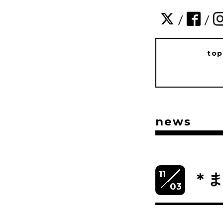
/
/
to
news
11
＊ま
03