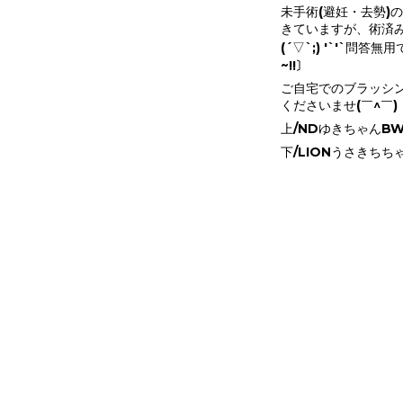
未手術(避妊・去勢)
きていますが、術済
(´▽`;) '`'`問答無用で抜けて
~!!〕
ご自宅でのブラッシ
くださいませ(￣^￣)
上/NDゆきちゃんBW
下/LIONうさきちち