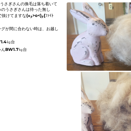
のうさぎさんの換毛は落ち着いて
みのうさぎさんは待った無し
ますな(๑و>o<)و{ﾌｧｲﾄ
ングが間に合わない時は、お越し
ゞ
1.4㎏台
ゃんBW1.7㎏台