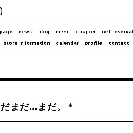
ppage
news
blog
menu
coupon
net reserva
store information
calendar
profile
contact
だまだ...まだ。＊