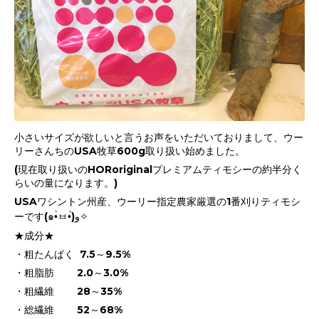
小さいサイズが欲しいと言うお声をいただいておりまして、ウー
リーさんちのUSA牧草600g取り扱い始めました。
(現在取り扱いのHORoriginalプレミアムティモシーの約半分く
らいの量になります。)
USAワシントン州産、ウーリー指定農家厳選の1番刈りティモシ
ーです(๑•̀ㅂ•́)و✧
★成分★
・粗たんぱく 7.5～9.5%
・粗脂肪 2.0～3.0%
・粗繊維 28～35%
・総繊維 52～68%