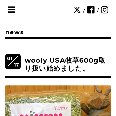
/
/
news
01
wooly USA牧草600g取
17
り扱い始めました。