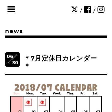
/
/
news
06
＊7月定休日カレンダー
30
＊