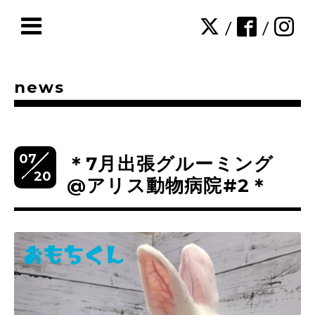
/
/
news
07
＊7月出張グルーミング
20
@アリス動物病院#2＊