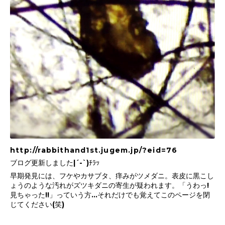
http://rabbithand1st.jugem.jp/?eid=76
ブログ更新しました|´-`)ﾁﾗｯ
早期発見には、フケやカサブタ、痒みがツメダニ。表皮に黒こし
ょうのような汚れがズツキダニの寄生が疑われます。「うわっ!
見ちゃった!!」っていう方...それだけでも覚えてこのページを閉
じてください(笑)