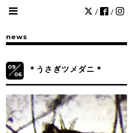
/
/
news
09
＊うさぎツメダニ＊
06