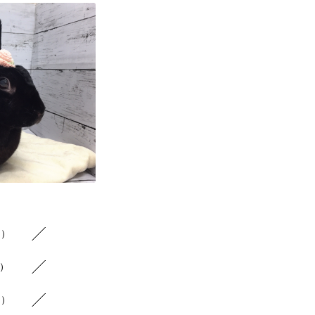
1）
1）
1）