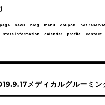
ppage
news
blog
menu
coupon
net reserva
store information
calendar
profile
contact
019.9.17メディカルグルーミ