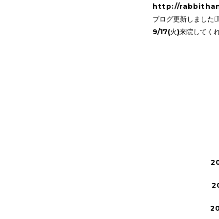
http://rabbitha
ブログ更新しました⌄̈
9/17(火)来院してく
2
2
2