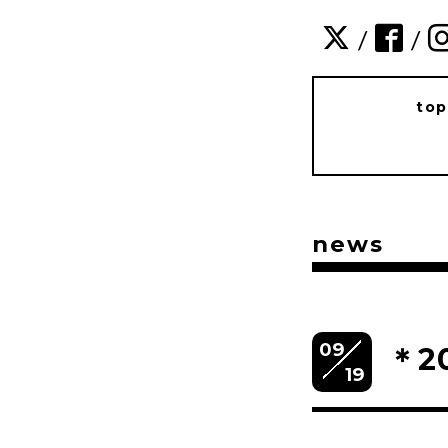
/
/
to
news
09
＊2
19