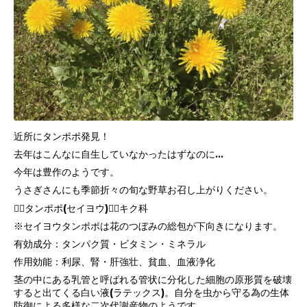
近所にタンポポ発見！
去年はこんなに自生していなかったはずなのに...
今年は豊作のようです。
うさぎさんにも季節折々の旬な野草お召し上がりください。
❁⃘タンポポ(セイヨウ)❁⃘キク科
※セイヨウタンポポは花のつぼみの総包が下向きになります。
有効成分：タンパク質・ビタミン・ミネラル
作用効能：利尿、腎・肝強壮、貧血、血液浄化
茎の中にある乳管と呼ばれる管状に分化した細胞の原形質を破壊
すると出てくる白い液(ラテックス)。自分を虫から守る為の生体
防御による多様な二次代謝産物のようです。