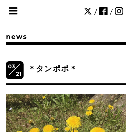
/
/
news
03
＊タンポポ＊
21