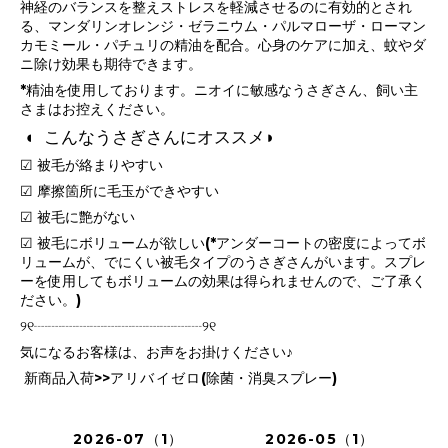
神経のバランスを整えストレスを軽減させるのに有効的とされ
る、マンダリンオレンジ・ゼラニウム・パルマローザ・ローマン
カモミール・パチュリの精油を配合。心身のケアに加え、蚊やダ
ニ除け効果も期待できます。
*精油を使用しております。ニオイに敏感なうさぎさん、飼い主
さまはお控えください。
こんなうさぎさんにオススメ
◖
◗
☑︎ 被毛が絡まりやすい
☑︎ 摩擦箇所に毛玉ができやすい
☑︎ 被毛に艶がない
☑︎ 被毛にボリュームが欲しい(*アンダーコートの密度によってボ
リュームが、でにくい被毛タイプのうさぎさんがいます。スプレ
ーを使用してもボリュームの効果は得られませんので、ご了承く
ださい。)
୨୧┈┈┈┈┈┈┈┈┈┈┈┈୨୧
気になるお客様は、お声をお掛けください♪
新商品入荷>>
アリバイゼロ
(除菌・消臭スプレー)
2026-07（1）
2026-05（1）