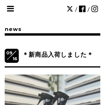
/
/
news
09
＊新商品入荷しました＊
16