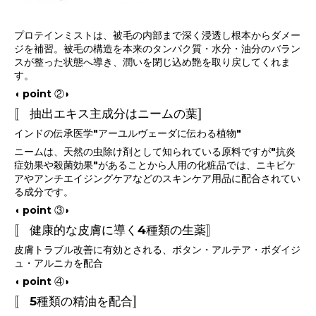
プロテインミストは、被毛の内部まで深く浸透し根本からダメー
ジを補習。被毛の構造を本来のタンパク質・水分・油分のバラン
スが整った状態へ導き、潤いを閉じ込め艶を取り戻してくれま
す。
◖ point ②◗
抽出エキス主成分はニームの葉
〚
〛
インドの伝承医学"アーユルヴェーダに伝わる植物"
ニームは、天然の虫除け剤として知られている原料ですが"抗炎
症効果や殺菌効果"があることから人用の化粧品では、ニキビケ
アやアンチエイジングケアなどのスキンケア用品に配合されてい
る成分です。
◖ point ③◗
健康的な皮膚に導く4種類の生薬
〚
〛
皮膚トラブル改善に有効とされる、ボタン・アルテア・ボダイジ
ュ・アルニカを配合
◖ point ④◗
5種類の精油を配合
〚
〛