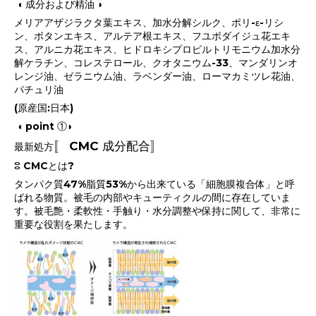
◖ 成分および精油 ◗
メリアアザジラクタ葉エキス、加水分解シルク、ポリ-ε-リシ
ン、ボタンエキス、アルテア根エキス、フユボダイジュ花エキ
ス、アルニカ花エキス、ヒドロキシプロピルトリモニウム加水分
解ケラチン、コレステロール、クオタニウム-33、マンダリンオ
レンジ油、ゼラニウム油、ラベンダー油、ローマカミツレ花油、
パチュリ油
(原産国:日本)
◖ point ①◗
CMC 成分配合
〚
〛
最新処方
ⵓ CMCとは?
タンパク質47%脂質53%から出来ている「細胞膜複合体」と呼
ばれる物質。被毛の内部やキューティクルの間に存在していま
す。被毛艶・柔軟性・手触り・水分調整や保持に関して、非常に
重要な役割を果たします。