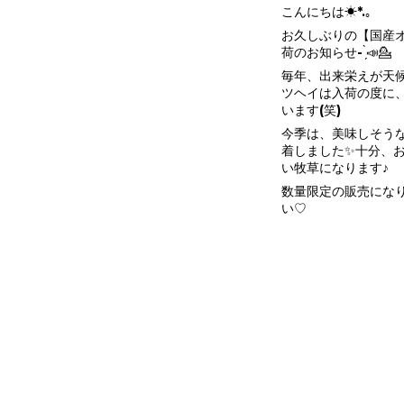
こんにちは☀︎*.｡
お久しぶりの【国産
荷のお知らせ- ̗̀📣💁
毎年、出来栄えが天
ツヘイは入荷の度に
います(笑)
今季は、美味しそう
着しました✨十分、
い牧草になります♪
数量限定の販売にな
い♡