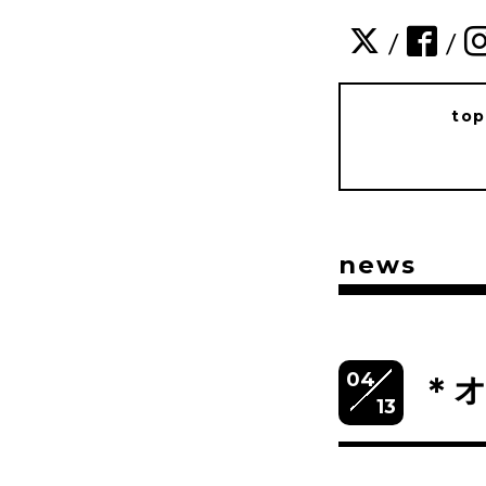
/
/
to
news
04
＊
13