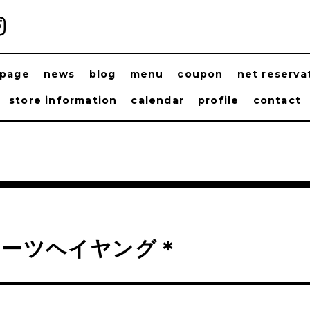
ppage
news
blog
menu
coupon
net reserva
store information
calendar
profile
contact
オーツヘイヤング＊