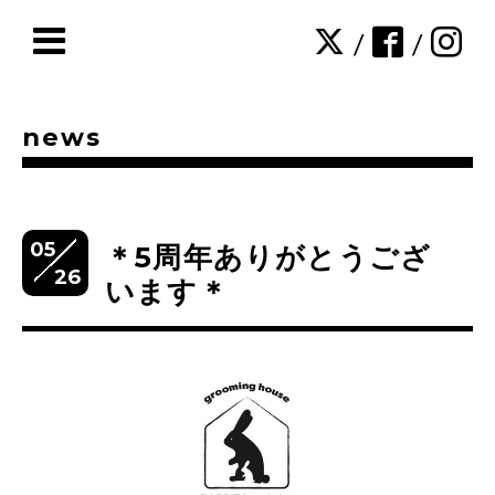
/
/
news
05
＊5周年ありがとうござ
26
います＊