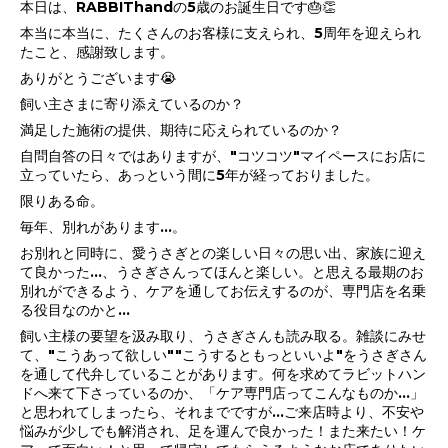
本日は、RABBIThandの5歳のお誕生日です🎂👏
本当に本当に、たくさんのお客様に支えられ、5周年を迎えられ
たこと、感謝致します。
ありがとうございます😭
飼い主さまに寄り添えているのか？
満足した施術の提供、期待に応えられているのか？
自問自答の日々ではありますが、"コツコツ"マイペースにお店に
立っていたら、あっという間に5年が経っておりました。
限りある命。
毎年、別れがあります...。
お別れと同時に、愛うさぎとの楽しい日々の思い出、家族に迎え
て良かった...、うさぎさんってほんと楽しい。と思える最期のお
別れができるよう、ケアを通してお伝えするのが、専門店を名乗
る役目なのかと...
飼い主様の要望を汲み取り、うさぎさんも読み取る。雑談にみせ
て、"こうあって欲しい""こうするともっといいよ"をうさぎさん
を通して代弁していることがあります。何を求めてラビットハン
ドへ来て下さっているのか、「ケア専門店ってこんなものか...」
と思われてしまったら、それまでですが...ご来店時より、不安や
悩みが少しでも解消され、足を運んで良かった！また来たい！ケ