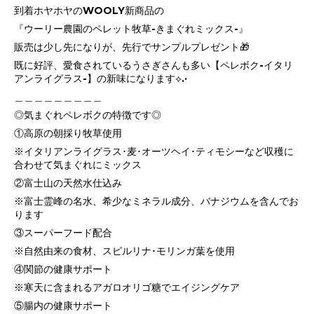
到着ホヤホヤのWOOLY新商品の
『ウーリー農園のペレット牧草-きまぐれミックス-』
販売は少し先になりが、先行でサンプルプレゼント🎁
既に好評、愛食されているうさぎさんも多い【ペレボク-イタリ
アンライグラス-】の新味になります⟡.·
＿＿＿＿＿＿＿＿＿
◎気まぐれペレボクの特徴です◎
①高原の朝採り牧草使用
※イタリアンライグラス･麦･オーツヘイ･ティモシーなど収穫に
合わせて気まぐれにミックス
②富士山の天然水仕込み
※富士霊峰の名水、希少なミネラル成分、バナジウムを含んでお
ります
③スーパーフード配合
※自然由来の食材、スピルリナ･モリンガ葉を使用
④関節の健康サポート
※寒天に含まれるアガロオリゴ糖でエイジングケア
⑤腸内の健康サポート