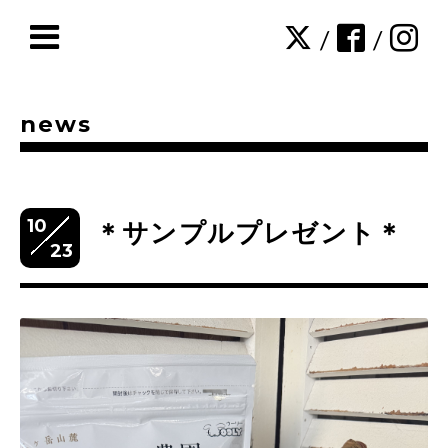
/
/
news
10
＊サンプルプレゼント＊
23