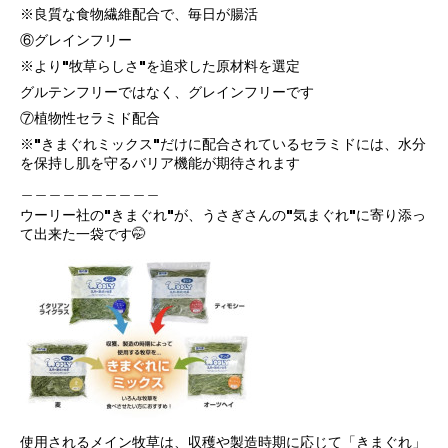
※良質な食物繊維配合で、毎日が腸活
⑥グレインフリー
※より"牧草らしさ"を追求した原材料を選定
グルテンフリーではなく、グレインフリーです
⑦植物性セラミド配合
※"きまぐれミックス"だけに配合されているセラミドには、水分
を保持し肌を守るバリア機能が期待されます
＿＿＿＿＿＿＿＿＿＿
ウーリー社の"きまぐれ"が、うさぎさんの"気まぐれ"に寄り添っ
て出来た一袋です🤭
使用されるメイン牧草は、収穫や製造時期に応じて「きまぐれ」