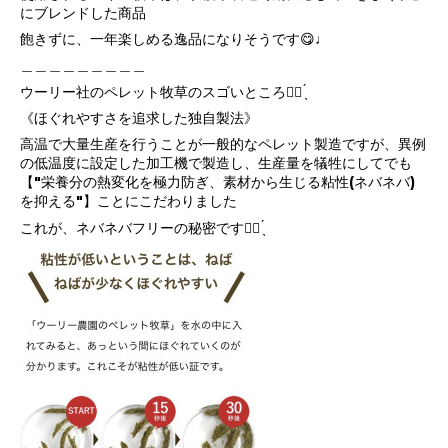
にブレンドした商品
飽きずに、一年楽しめる逸品になりそうです😋♩
＿＿＿＿＿＿＿＿＿
ウーリー社のペレット牧草のスゴいところ☝🏻 ̖́
《ほぐれやすさを追求した独自製法》
高温で大量生産を行うことが一般的なペレット製造ですが、異例
の低温度に設定した加工機で製造し、生産量を犠牲にしてでも
【"栄養分の熱変化を極力防ぎ、素材から生じる粘性(ネバネバ)
を抑える"】ことにこだわりました
これが、ネバネバフリーの秘密です☝🏻 ̖́